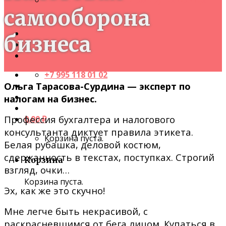
Продвижение книги и раскрутка бренда
самооборона
автора
Авторы
Книги
бизнеса
Блог
Контакты
+7 995 118 01 02
Ольга Тарасова-Сурдина — эксперт по
налогам на бизнес.
Профессия бухгалтера и налогового
0.00
₽
консультанта диктует правила этикета.
Корзина пуста.
Белая рубашка, деловой костюм,
сдержанность в текстах, поступках. Строгий
Корзина
взгляд, очки…
Корзина пуста.
Эх, как же это скучно!
Мне легче быть некрасивой, с
раскрасневшимся от бега лицом. Купаться в