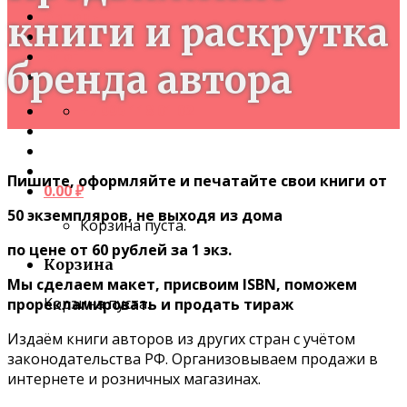
Авторы
книги и раскрутка
Книги
Блог
бренда автора
Контакты
+7 995 118 01 02
Пишите, оформляйте и печатайте свои книги от
0.00
₽
50 экземпляров, не выходя из дома
Корзина пуста.
по цене от 60 рублей за 1 экз.
Корзина
Мы сделаем макет, присвоим ISBN, поможем
Корзина пуста.
прорекламировать и продать тираж
Издаём книги авторов из других стран с учётом
законодательства РФ. Организовываем продажи в
интернете и розничных магазинах.