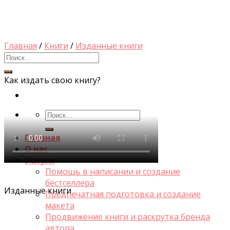
Skip
to
content
Главная
/
Книги
/
Изданные книги
Как издать свою книгу?
Искать:
Главная
О нас
Услуги
Помощь в написании и создание
бестселлера
Изданные книги
Предпечатная подготовка и создание
макета
Продвижение книги и раскрутка бренда
автора